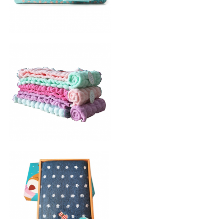
弹力泡泡巾
刺绣毛巾